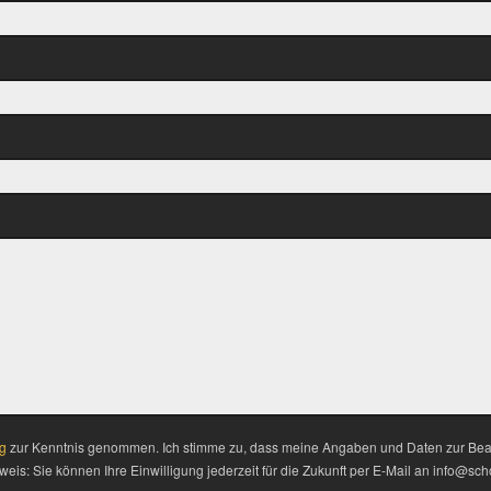
g
zur Kenntnis genommen. Ich stimme zu, dass meine Angaben und Daten zur Bean
is: Sie können Ihre Einwilligung jederzeit für die Zukunft per E-Mail an info@sch